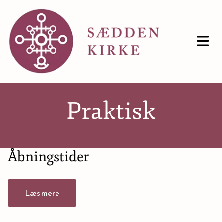
Praktisk
Åbningstider
Læs mere