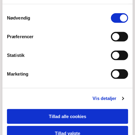
Samtykkevalg
Læs mere
Nødvendig
Præferencer
Glemte sager
Statistik
Læs mere
Marketing
Bibellæseplan
Vis detaljer
Tillad alle cookies
Læs mere
Tillad valgte