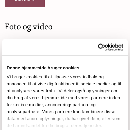
Foto og video
Læs mere
Denne hjemmeside bruger cookies
Lån/leje af lokaler
Vi bruger cookies til at tilpasse vores indhold og
annoncer, til at vise dig funktioner til sociale medier og til
at analysere vores trafik. Vi deler også oplysninger om
Læs mere
din brug af vores hjemmeside med vores partnere inden
for sociale medier, annonceringspartnere og
analysepartnere. Vores partnere kan kombinere disse
data med andre oplysninger, du har givet dem, eller som
MobilePay
de har indsamlet fra din brug af deres tjenester.