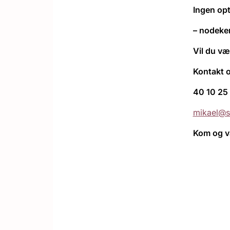
Ingen op
– nodeken
Vil du v
Kontakt 
40 10 25
mikael@s
Kom og væ