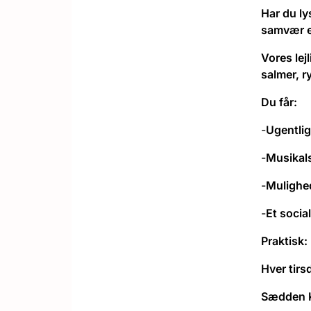
Har du ly
samvær e
Vores lej
salmer, r
Du får:
-
Ugentlig
-
Musikals
-
Mulighed
-
Et socia
Praktisk:
Hver tirs
Sædden Ki