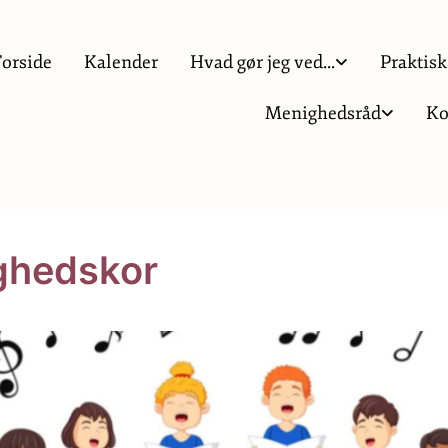
Forside
Kalender
Hvad gør jeg ved...
Praktisk
Menighedsråd
Ko
ighedskor