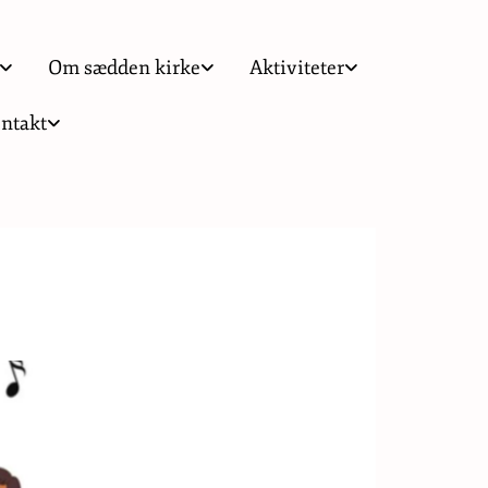
Om sædden kirke
Aktiviteter
ntakt