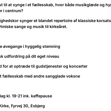
st til at synge i et fællesskab, hvor både musikglæde og hy
r i centrum?
lighedskor synger et blandet repertoire af klassiske korsats
ytmiske sange og musik til kirkeåret.
e øvegange i hyggelig stemning
k udfordring på dit eget niveau
 for at optræde til gudstjenester og koncerter
lt fællesskab med andre sangglade voksne
dag kl. 19-21 ink. kaffepause
rke, Fyrvej 30, Esbjerg