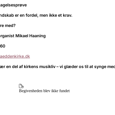
tagelsesprøve
dskab er en fordel, men ikke et krav.
ære med?
organist Mikael Haaning
 60
aeddenkirke.dk
r en del af kirkens musikliv – vi glæder os til at synge med