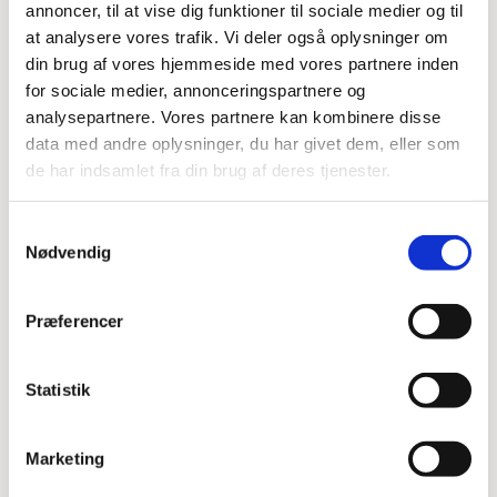
10.00, hvorefter der vil være en aktivitet og så
annoncer, til at vise dig funktioner til sociale medier og til
slutter vi af med farvelsang kl. 11.
at analysere vores trafik. Vi deler også oplysninger om
din brug af vores hjemmeside med vores partnere inden
for sociale medier, annonceringspartnere og
analysepartnere. Vores partnere kan kombinere disse
data med andre oplysninger, du har givet dem, eller som
Det er gratis at deltage.
de har indsamlet fra din brug af deres tjenester.
Samtykkevalg
Nødvendig
Præferencer
Du vil måske også kunne
lide...
Statistik
Marketing