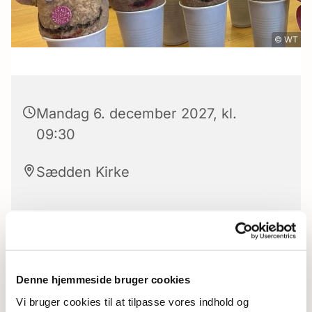
© WT
Mandag 6. december 2027, kl.
09:30
Sædden Kirke
Et tilbud til børn fra 0-6 år, sammen med en
forældre/bedsteforældre.
Denne hjemmeside bruger cookies
Der serveres brød og kaffe/saft fra kl. 09.30-
Vi bruger cookies til at tilpasse vores indhold og