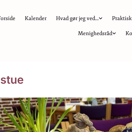
Forside
Kalender
Hvad gør jeg ved...
Praktisk
Menighedsråd
Ko
stue