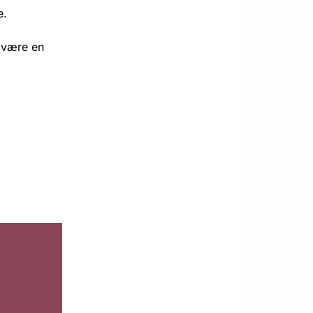
e.
l være en