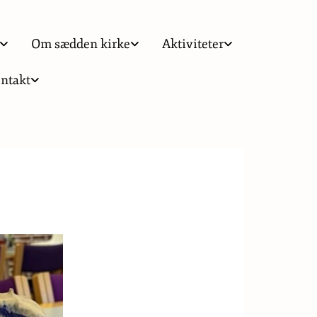
Om sædden kirke
Aktiviteter
ntakt