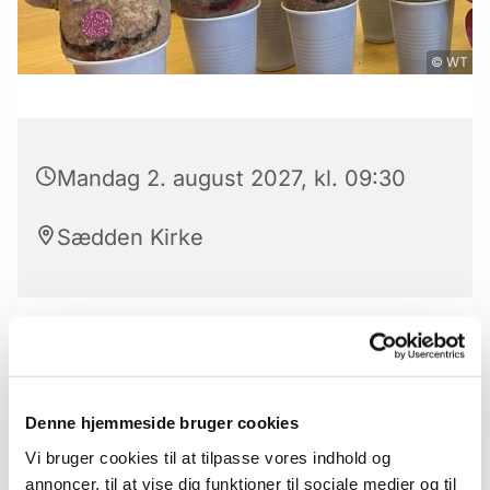
© WT
Mandag 2. august 2027, kl. 09:30
Sædden Kirke
Et tilbud til børn fra 0-6 år, sammen med en
forældre/bedsteforældre.
Denne hjemmeside bruger cookies
Der serveres brød og kaffe/saft fra kl. 09.30-
Vi bruger cookies til at tilpasse vores indhold og
10.00, hvorefter der vil være en aktivitet og så
annoncer, til at vise dig funktioner til sociale medier og til
slutter vi af med farvelsang kl. 11.