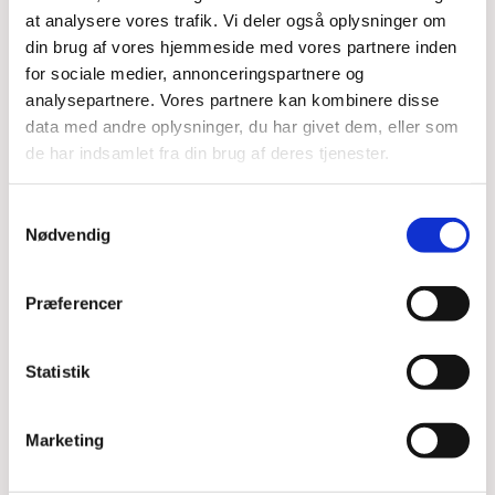
at analysere vores trafik. Vi deler også oplysninger om
din brug af vores hjemmeside med vores partnere inden
for sociale medier, annonceringspartnere og
analysepartnere. Vores partnere kan kombinere disse
Det er gratis at deltage.
data med andre oplysninger, du har givet dem, eller som
de har indsamlet fra din brug af deres tjenester.
Samtykkevalg
Nødvendig
Præferencer
Du vil måske også kunne
lide...
Statistik
Marketing