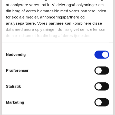
at analysere vores trafik. Vi deler også oplysninger om
din brug af vores hjemmeside med vores partnere inden
for sociale medier, annonceringspartnere og
analysepartnere. Vores partnere kan kombinere disse
Det er gratis at deltage.
data med andre oplysninger, du har givet dem, eller som
de har indsamlet fra din brug af deres tjenester.
Samtykkevalg
Nødvendig
Præferencer
Du vil måske også kunne
lide...
Statistik
Marketing