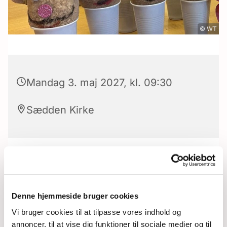
© WT
Mandag 3. maj 2027, kl. 09:30
Sædden Kirke
Et tilbud til børn fra 0-6 år, sammen med en
forældre/bedsteforældre.
Denne hjemmeside bruger cookies
Der serveres brød og kaffe/saft fra kl. 09.30-
Vi bruger cookies til at tilpasse vores indhold og
10.00, hvorefter der vil være en aktivitet og så
annoncer, til at vise dig funktioner til sociale medier og til
slutter vi af med farvelsang kl. 11.