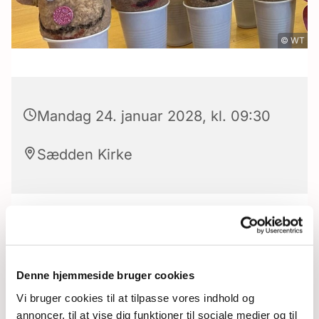
© WT
Mandag 24. januar 2028, kl. 09:30
Sædden Kirke
Et tilbud til børn fra 0-6 år, sammen med en
forældre/bedsteforældre.
Denne hjemmeside bruger cookies
Der serveres brød og kaffe/saft fra kl. 09.30-
Vi bruger cookies til at tilpasse vores indhold og
10.00, hvorefter der vil være en aktivitet og så
annoncer, til at vise dig funktioner til sociale medier og til
slutter vi af med farvelsang kl. 11.