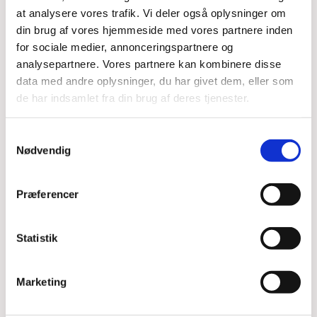
at analysere vores trafik. Vi deler også oplysninger om
din brug af vores hjemmeside med vores partnere inden
for sociale medier, annonceringspartnere og
analysepartnere. Vores partnere kan kombinere disse
Det er gratis at deltage.
data med andre oplysninger, du har givet dem, eller som
de har indsamlet fra din brug af deres tjenester.
Samtykkevalg
Nødvendig
Præferencer
Du vil måske også kunne
lide...
Statistik
Marketing