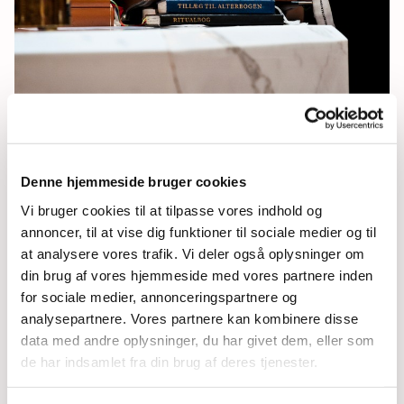
Denne hjemmeside bruger cookies
Fredag 25. december 2026, kl. 10:00 -
12:00
Vi bruger cookies til at tilpasse vores indhold og
annoncer, til at vise dig funktioner til sociale medier og til
at analysere vores trafik. Vi deler også oplysninger om
din brug af vores hjemmeside med vores partnere inden
for sociale medier, annonceringspartnere og
analysepartnere. Vores partnere kan kombinere disse
data med andre oplysninger, du har givet dem, eller som
Du vil måske også kunne lide...
de har indsamlet fra din brug af deres tjenester.