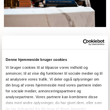
Søndag 27. september 2026, kl.
10:00
Denne hjemmeside bruger cookies
Vi bruger cookies til at tilpasse vores indhold og
Sædden Kirke
annoncer, til at vise dig funktioner til sociale medier og til
at analysere vores trafik. Vi deler også oplysninger om
din brug af vores hjemmeside med vores partnere inden
for sociale medier, annonceringspartnere og
analysepartnere. Vores partnere kan kombinere disse
data med andre oplysninger, du har givet dem, eller som
de har indsamlet fra din brug af deres tjenester.