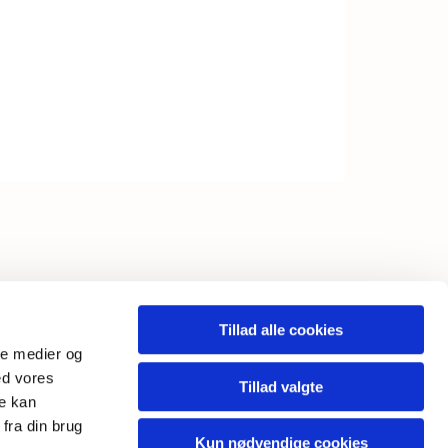
INKS
Tillad alle cookies
ale medier og
ebtilgængelighedserklæring
ed vores
Tillad valgte
re kan
fra din brug
Kun nødvendige cookies