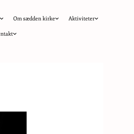
Om sædden kirke
Aktiviteter
ntakt