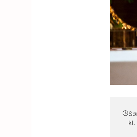
Sø
kl.