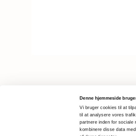
Fyrvej 30
Denne hjemmeside bruger
6710 Esbjerg V
Vi bruger cookies til at til
Tlf.
21 59 30 10
til at analysere vores tra
Mail: saedden.sogn@km.dk
partnere inden for sociale
kombinere disse data med a