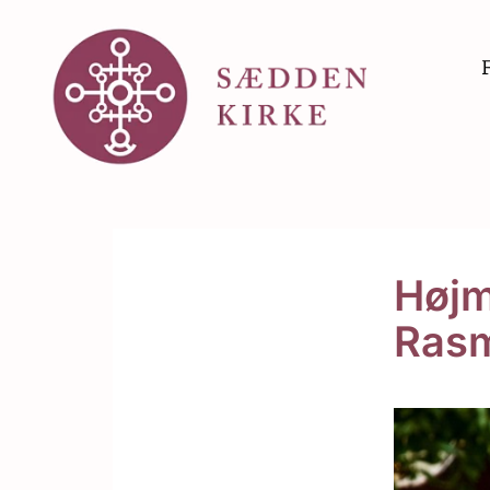
Højm
Ras