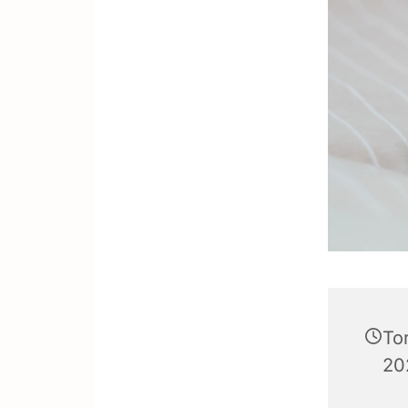
To
202