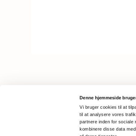
Fyrvej 30
Denne hjemmeside bruger
6710 Esbjerg V
Vi bruger cookies til at til
Tlf.
21 59 30 10
til at analysere vores tra
Mail: saedden.sogn@km.dk
partnere inden for sociale
kombinere disse data med a