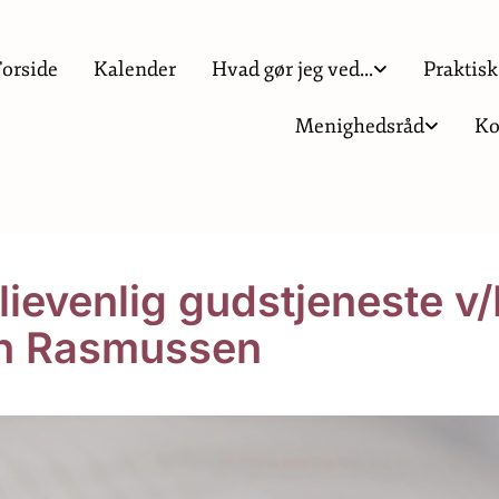
Forside
Kalender
Hvad gør jeg ved...
Praktisk
Menighedsråd
Ko
lievenlig gudstjeneste v/
h Rasmussen