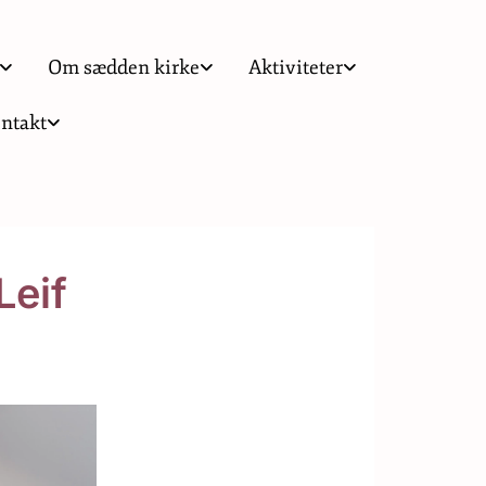
Om sædden kirke
Aktiviteter
ntakt
Leif