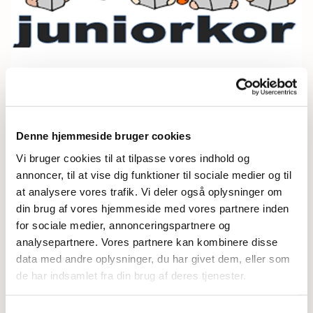
Mandag 2. august 2027, kl. 13:45 -
15:00
Denne hjemmeside bruger cookies
Vi bruger cookies til at tilpasse vores indhold og
annoncer, til at vise dig funktioner til sociale medier og til
at analysere vores trafik. Vi deler også oplysninger om
din brug af vores hjemmeside med vores partnere inden
for sociale medier, annonceringspartnere og
analysepartnere. Vores partnere kan kombinere disse
Du vil måske også kunne
data med andre oplysninger, du har givet dem, eller som
lide...
de har indsamlet fra din brug af deres tjenester.