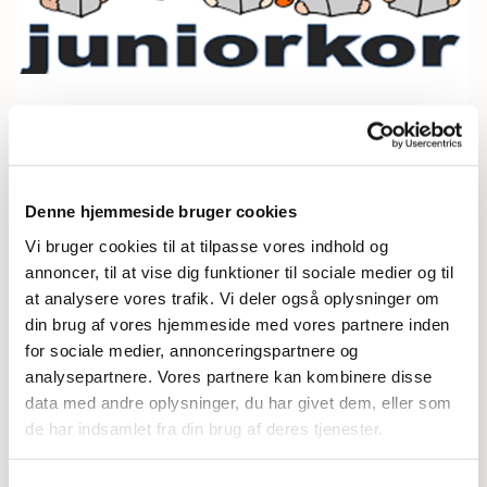
Mandag 12. juli 2027, kl. 13:45 -
15:00
Denne hjemmeside bruger cookies
Vi bruger cookies til at tilpasse vores indhold og
annoncer, til at vise dig funktioner til sociale medier og til
at analysere vores trafik. Vi deler også oplysninger om
din brug af vores hjemmeside med vores partnere inden
for sociale medier, annonceringspartnere og
analysepartnere. Vores partnere kan kombinere disse
Du vil måske også kunne
data med andre oplysninger, du har givet dem, eller som
lide...
de har indsamlet fra din brug af deres tjenester.