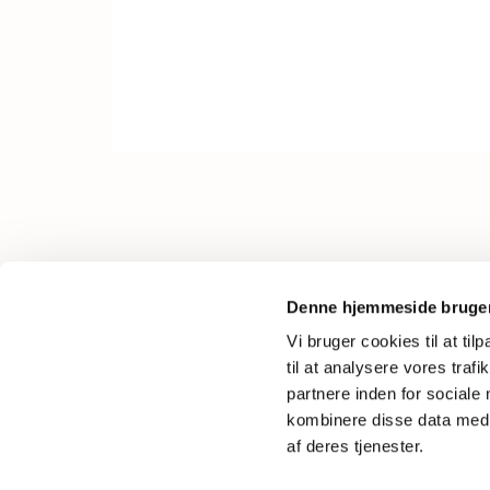
Fyrvej 30
Denne hjemmeside bruger
6710 Esbjerg V
Vi bruger cookies til at til
Tlf.
21 59 30 10
til at analysere vores tra
Mail: saedden.sogn@km.dk
partnere inden for sociale
kombinere disse data med a
af deres tjenester.