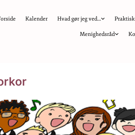
Forside
Kalender
Hvad gør jeg ved...
Praktisk
Menighedsråd
Ko
orkor