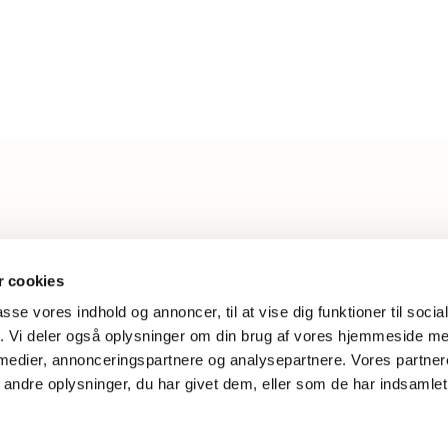
L
 cookies
passe vores indhold og annoncer, til at vise dig funktioner til soci
W
fik. Vi deler også oplysninger om din brug af vores hjemmeside m
 medier, annonceringspartnere og analysepartnere. Vores partne
ndre oplysninger, du har givet dem, eller som de har indsamlet 
Privatlivspolitik
Log på ChurchDesk