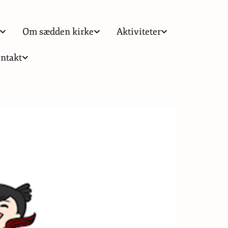
Om sædden kirke
Aktiviteter
ntakt