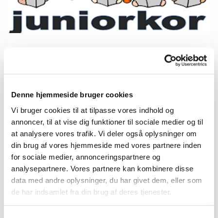
Mandag 7. juni 2027, kl. 13:45 -
15:00
Denne hjemmeside bruger cookies
Vi bruger cookies til at tilpasse vores indhold og
annoncer, til at vise dig funktioner til sociale medier og til
at analysere vores trafik. Vi deler også oplysninger om
din brug af vores hjemmeside med vores partnere inden
for sociale medier, annonceringspartnere og
analysepartnere. Vores partnere kan kombinere disse
Du vil måske også kunne
data med andre oplysninger, du har givet dem, eller som
lide...
de har indsamlet fra din brug af deres tjenester.