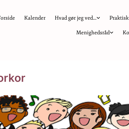
Forside
Kalender
Hvad gør jeg ved...
Praktisk
Menighedsråd
Ko
orkor