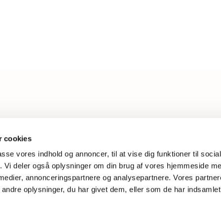
L
 cookies
passe vores indhold og annoncer, til at vise dig funktioner til soci
W
fik. Vi deler også oplysninger om din brug af vores hjemmeside m
 medier, annonceringspartnere og analysepartnere. Vores partne
ndre oplysninger, du har givet dem, eller som de har indsamlet 
Privatlivspolitik
Log på ChurchDesk