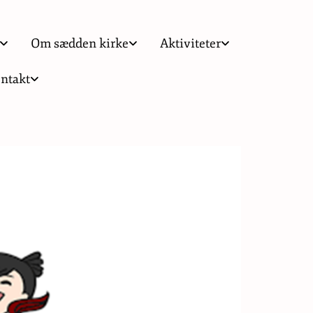
Om sædden kirke
Aktiviteter
ntakt