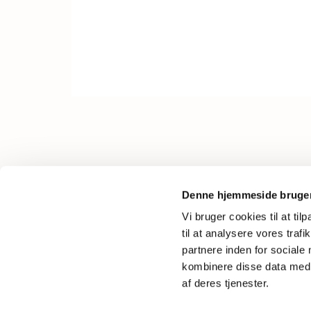
Fyrvej 30
Denne hjemmeside bruger
6710 Esbjerg V
Vi bruger cookies til at til
Tlf.
21 59 30 10
til at analysere vores tra
Mail: saedden.sogn@km.dk
partnere inden for sociale
kombinere disse data med a
af deres tjenester.