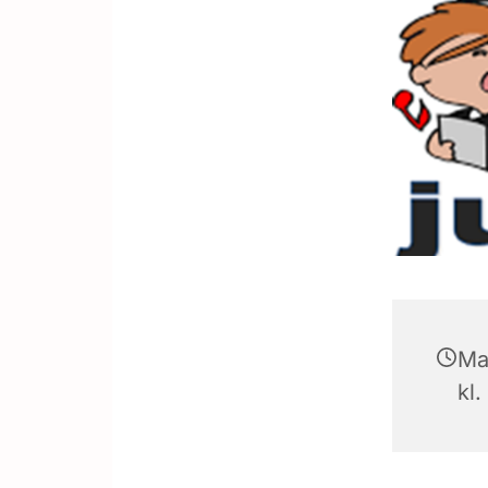
Ma
kl.